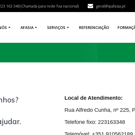
223 163 348 (Chamada para rede fixa nacional)
geral@ipafasia.pt
NÓS
AFASIA
SERVIÇOS
REFERENCIAÇÃO
FORMAÇ
Local de Atendimento:
inhos?
Rua Alfredo Cunha, nº 225, 
judar.
Telefone fixo: 223163348
Telemóvel: +351 910562189