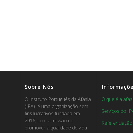
Sobre Nós
Informaçõ
O Instituto Português da Afasia
O que é a afas
(IPA) é uma organização sem
Serviços do IP
fins lucrativos fundada em
2016, com a missão de
Referenciação
promover a qualidade de vida