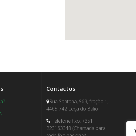
es
Contactos
ia?
Rua Santana, 963, fração 1,
4465-742 Leça do Balio
A
Telefone fixo: +351
223163348 (Chamada para
rede fixa nacional)