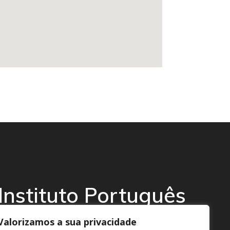
Instituto Português
da Afasia
Valorizamos a sua privacidade