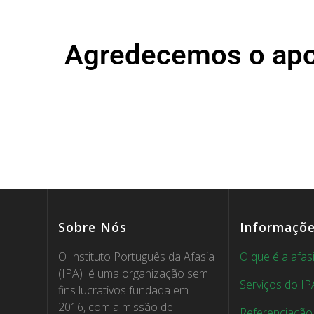
Agredecemos o apo
Sobre Nós
Informaçõ
O Instituto Português da Afasia
O que é a afas
(IPA) é uma organização sem
Serviços do IP
fins lucrativos fundada em
2016, com a missão de
Referenciação