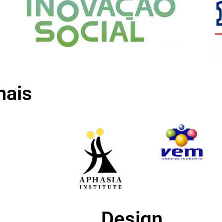
nais
Design