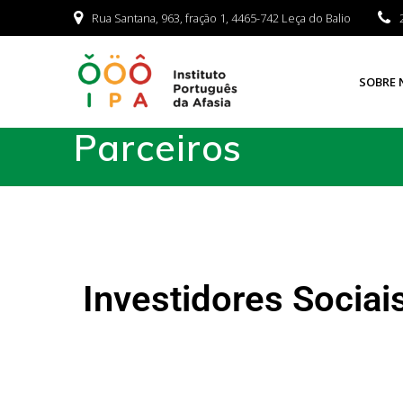
Rua Santana, 963, fração 1, 4465-742 Leça do Balio
SOBRE 
Parceiros
Investidores Sociai