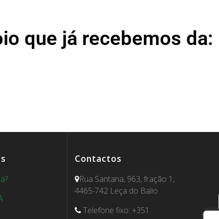
io que já recebemos da:
es
Contactos
ia?
Rua Santana, 963, fração 1,
4465-742 Leça do Balio
A
Telefone fixo: +351