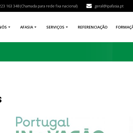
223 163 348 (Chamada para rede fixa nacional)
geral@ipafasia.pt
NÓS
AFASIA
SERVIÇOS
REFERENCIAÇÃO
FORMAÇ
s