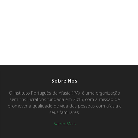
Sobre Nós
O Instituto Português da Afasia (IPA) é uma organização
sem fins lucrativos fundada em 2016, com a missão de
promover a qualidade de vida das pessoas com afasia e
seus familiares.
Saber Mais