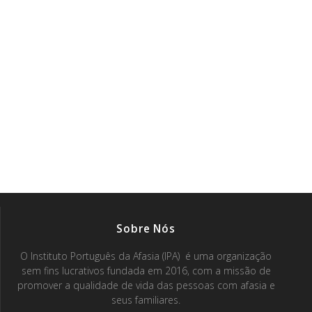
Sobre Nós
O Instituto Português da Afasia (IPA) é uma organização
sem fins lucrativos fundada em 2016, com a missão de
promover a qualidade de vida das pessoas com afasia e
seus familiares.