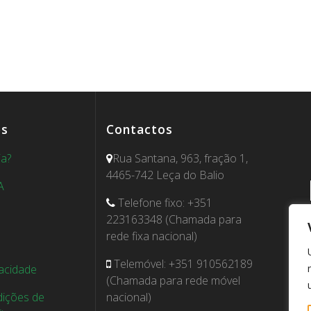
es
Contactos
ia?
Rua Santana, 963, fração 1,
4465-742 Leça do Balio
A
Telefone fixo: +351
223163348 (Chamada para
rede fixa nacional)
Telemóvel: +351 910562189
vacidade
(Chamada para rede móvel
ições de
nacional)