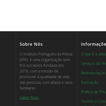
Sobre Nós
Informaçõ
O Instituto Português da Afasia
O que é a afas
(IPA) é uma organização sem
Serviços do IP
fins lucrativos fundada em
2016, com a missão de
Referenciação
promover a qualidade de vida
das pessoas com afasia e seus
Formação
familiares.
Política de Pri
Saber Mais
Termos e Cond