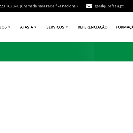
223 163 348 (Chamada para rede fixa nacional)
geral@ipafasia.pt
NÓS
AFASIA
SERVIÇOS
REFERENCIAÇÃO
FORMAÇ