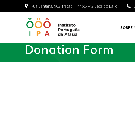
Rua Santana, 963, fração 1, 4465-742 Leça do Balio
SOBRE 
Donation Form