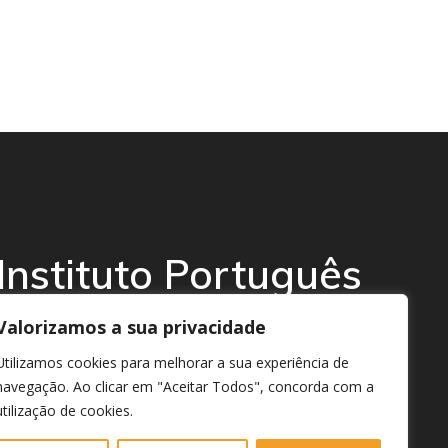
Instituto Português
da Afasia
Valorizamos a sua privacidade
Utilizamos cookies para melhorar a sua experiência de
© 2026 Instituto Português da Afasia
navegação. Ao clicar em "Aceitar Todos", concorda com a
utilização de cookies.