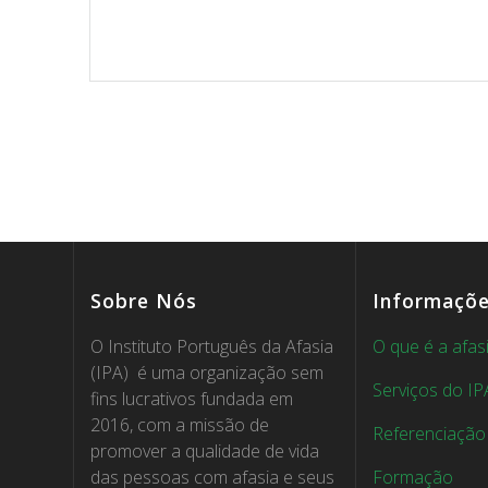
Sobre Nós
Informaçõ
O Instituto Português da Afasia
O que é a afas
(IPA) é uma organização sem
Serviços do IP
fins lucrativos fundada em
2016, com a missão de
Referenciação
promover a qualidade de vida
das pessoas com afasia e seus
Formação