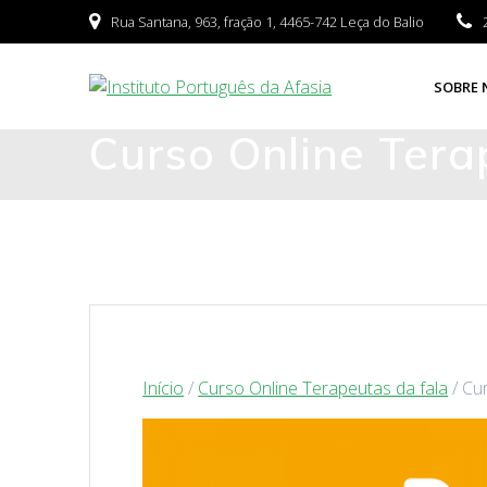
Rua Santana, 963, fração 1, 4465-742 Leça do Balio
SOBRE 
Curso Online Tera
Início
/
Curso Online Terapeutas da fala
/ Cu