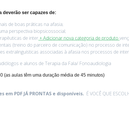
la deverão ser capazes de:
is de boas práticas na afasia;
ma perspectiva biopsicossocial;
rapêuticas de inter
+ Adicionar nova categoria de produto
venç
ientais (treino do parceiro de comunicação) no processo de in
s extralinguísticas associadas à afasia nos processos de inte
diólogos e alunos de Terapia da Fala/ Fonoaudiologia
0 (as aulas têm uma duração média de 45 minutos)
es em PDF JÁ PRONTAS e disponíveis.
É VOCÊ QUE ESCOLH