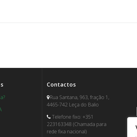
es
Contactos
ia?
Rua Santana, 963, fração 1,
4465-742 Leça do Balio
A
Telefone fixo: +351
223163348 (Chamada para
rede fixa nacional)