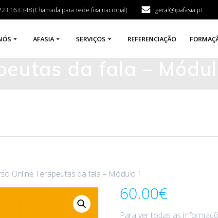
223 163 348 (Chamada para rede fixa nacional)
geral@ipafasia.pt
NÓS
AFASIA
SERVIÇOS
REFERENCIAÇÃO
FORMAÇ
peutas da fala – Módul
rso Online Terapeutas da fala – Módulo 1
60.00
€
Para ver todas as informaçõ