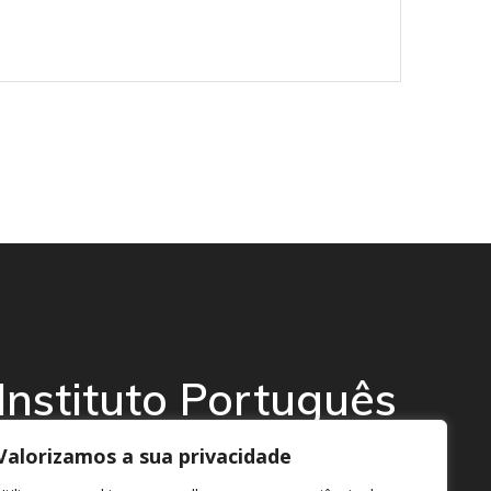
Instituto Português
da Afasia
Valorizamos a sua privacidade