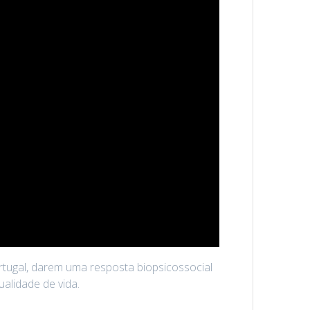
rtugal, darem uma resposta biopsicossocial
alidade de vida.