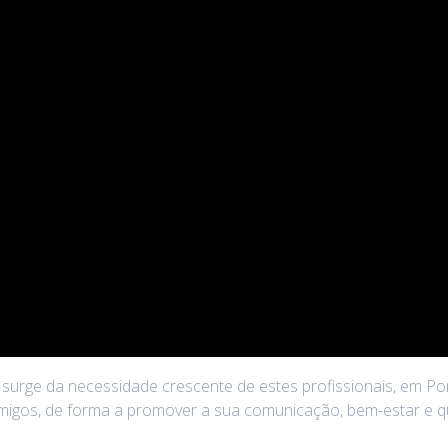
 surge da necessidade crescente de estes profissionais, em Po
amigos, de forma a promover a sua comunicação, bem-estar e qu