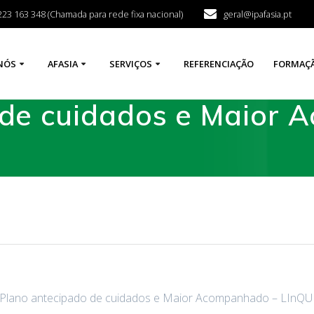
223 163 348 (Chamada para rede fixa nacional)
geral@ipafasia.pt
NÓS
AFASIA
SERVIÇOS
REFERENCIAÇÃO
FORMAÇ
 de cuidados e Maior
 Plano antecipado de cuidados e Maior Acompanhado – LInQU