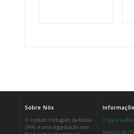
Sobre Nós
Informaçõ
O Instituto Português da Afasia
O que é a afas
(IPA) é uma organização sem
Serviços do IP