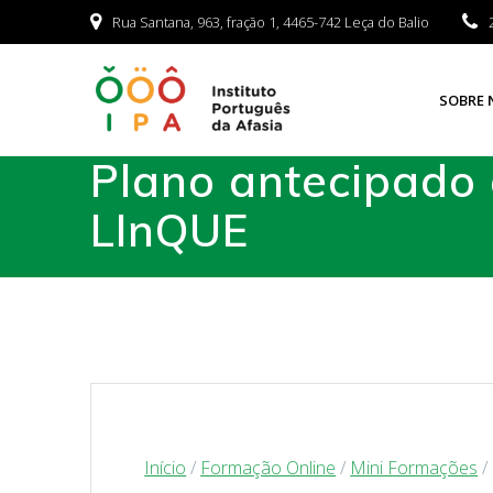
Rua Santana, 963, fração 1, 4465-742 Leça do Balio
SOBRE 
Plano antecipado
LInQUE
Início
/
Formação Online
/
Mini Formações
/