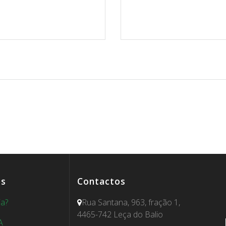
es
Contactos
ia?
Rua Santana, 963, fração 1,
4465-742 Leça do Balio
A