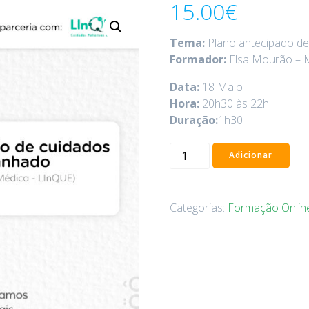
15.00
€
Tema:
Plano antecipado d
Formador:
Elsa Mourão – 
Data:
18 Maio
Hora:
20h30 às 22h
Duração:
1h30
Adicionar
Categorias:
Formação Onlin