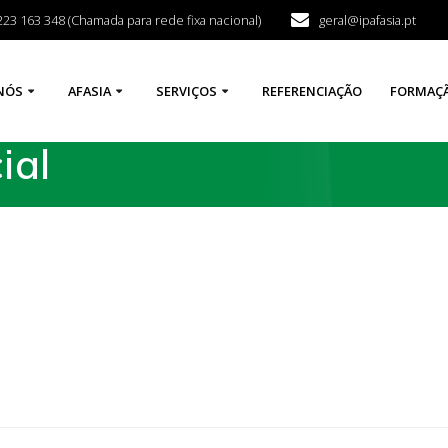
223 163 348 (Chamada para rede fixa nacional)
geral@ipafasia.pt
NÓS
AFASIA
SERVIÇOS
REFERENCIAÇÃO
FORMAÇ
ial