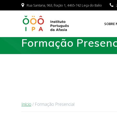
Rua Santana, 963, fração 1, 4465-742 Leça do Balio
SOBRE 
Formação Presenc
Início
/ Formação Presencial