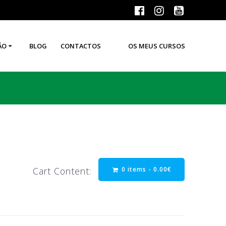
ÃO
BLOG
CONTACTOS
OS MEUS CURSOS
0 items -
0.00
€
Cart Content: