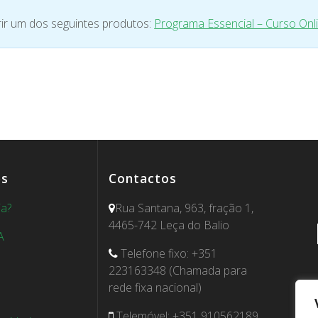
ir um dos seguintes produtos:
Programa Essencial – Curso Onl
es
Contactos
ia?
Rua Santana, 963, fração 1,
4465-742 Leça do Balio
A
Telefone fixo: +351
223163348 (Chamada para
rede fixa nacional)
Telemóvel: +351 910562189