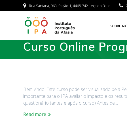
Rua Santana, 963, fração 1, 4465-742 Leça do Balio
SOBRE N
Curso Online Prog
Bem vindo! Este curso pode ser visualizado pela 
importante para o IPA avaliar o impacto e os resul
questionário (antes e após o curso) Antes de…
Read more