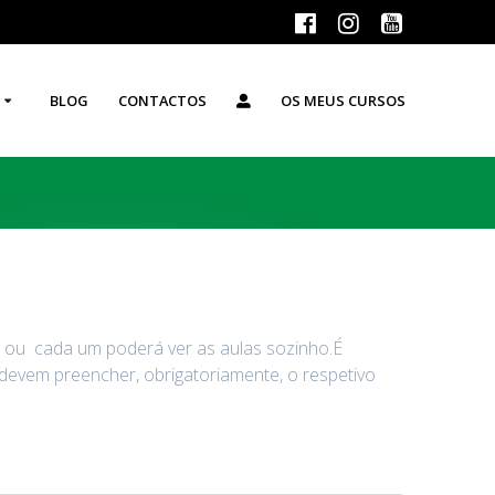
BLOG
CONTACTOS
OS MEUS CURSOS
o ou cada um poderá ver as aulas sozinho.É
 devem preencher, obrigatoriamente, o respetivo