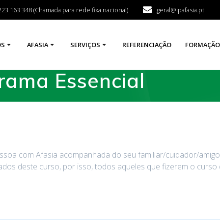
223 163 348 (Chamada para rede fixa nacional)
geral@ipafasia.pt
ÓS
AFASIA
SERVIÇOS
REFERENCIAÇÃO
FORMAÇÃO
rama Essencial
Pessoa com Afasia acompanhada do seu familiar/cuidador/amig
tados deste curso, por isso, todos aqueles que fizerem o curso