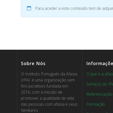
Para aceder a este conteúdo tem de adquir
Sobre Nós
Informaçõ
O Instituto Português da Afasia
O que é a afas
(IPA) é uma organização sem
Serviços do IP
fins lucrativos fundada em
2016, com a missão de
Referenciação
promover a qualidade de vida
das pessoas com afasia e seus
Formação
familiares.