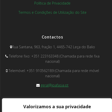
Política de Privacidade
Termos e Condições de Utilização do Site
Contactos
Rua Santana, 963, fração 1, 4465-742 Leça do Balio
Telefone fixo: +351 223163348 (Chamada para rede fixa
nacional)
Telemóvel: +351 910562189 (Chamada para rede móvel
nacional)
geral@ipafasia.pt
Valorizamos a sua privacidade