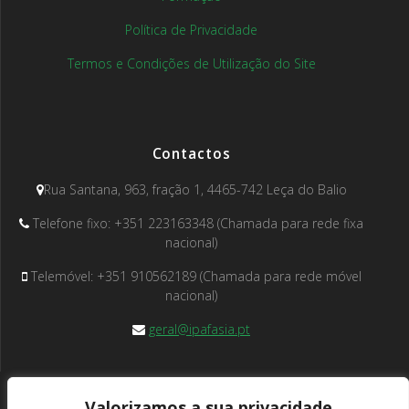
Política de Privacidade
Termos e Condições de Utilização do Site
Contactos
Rua Santana, 963, fração 1, 4465-742 Leça do Balio
Telefone fixo: +351 223163348 (Chamada para rede fixa
nacional)
Telemóvel: +351 910562189 (Chamada para rede móvel
nacional)
geral@ipafasia.pt
Valorizamos a sua privacidade