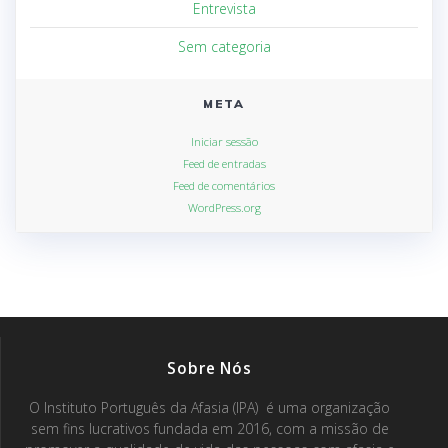
Entrevista
Sem categoria
META
Iniciar sessão
Feed de entradas
Feed de comentários
WordPress.org
Sobre Nós
O Instituto Português da Afasia (IPA) é uma organização
sem fins lucrativos fundada em 2016, com a missão de